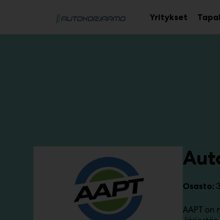
Main
Siirry
sisältöön
Yritykset
Tapa
Aut
Osasto:
AAPT on m