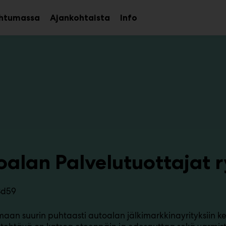
htumassa
Ajankohtaista
Info
Avaa
Avaa
alavalikko
alavalikko
oalan Palvelutuottajat r
3d59
aan suurin puhtaasti autoalan jälkimarkkinayrityksiin kes