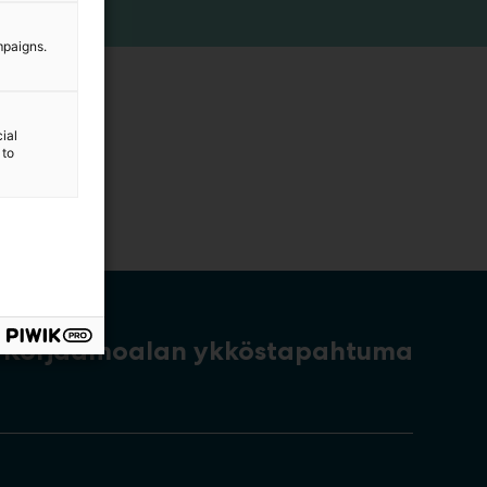
mpaigns.
ial
 to
Korjaamoalan ykköstapahtuma