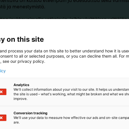
 tehtävä on katsoa eteenpäin ja edesauttaa sekä varmist
stä ja menestymistä.
taa joukkovoimalla ratkaisuja, joihin yksittäisen yrittäjä
ulutusta, muutosvalmennusta, vertaistietoa, kehityshankke
 tukea arjen haasteisiin.
y on this site
sastollamme kuulostelemassa mitä kaikkea on tekeillä ja
n yritystäsi auttaa.
and process your data on this site to better understand how it is us
onsent to all or selected purposes, or you can decline them all. For 
, see our privacy policy.
licy
Analytics
We'll collect information about your visit to our site. It helps us underst
the site is used – what's working, what might be broken and what we sh
improve.
Conversion tracking
We'll use your data to measure how effective our ads and on-site camp
are.