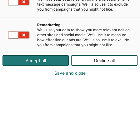
opiskelijat – insinöörit, liiketoiminnan osaajat ja
text message campaigns. We'll also use it to exclude
markkinoinnin ammattilaiset – kehittämään
you from campaigns that you might not like.
innovatiivisia ratkaisuja ja viemään suomalaista
insinööriosaamista maailmalle. Yhteistyökumppanit
Remarketing
ovat avainasemassa menestyksessämme, ja
We'll use your data to show you more relevant ads on
other sites and social media. We'll use it to measure
tarjoamme yrityksille näkyvyyttä,
how effective our ads are. We'll also use it to exclude
rekrytointimahdollisuuksia sekä ainutlaatuisen
you from campaigns that you might not like.
alustan teknologian kehittämiseen. Liity mukaan
tukemaan tulevaisuuden osaajia ja rakentamaan
Accept all
Decline all
huippuluokan kilpa-autoa kanssamme!
Save and close