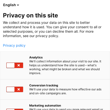
Siirry
English
sisältöön
Privacy on this site
We collect and process your data on this site to better
understand how it is used. You can give your consent to all or
selected purposes, or you can decline them all. For more
information, see our privacy policy.
Privacy policy
Analytics
Formula Student Oulu ry
We'll collect information about your visit to our site. It
helps us understand how the site is used – what's
working, what might be broken and what we should
Osasto:
improve.
Formula Student Oulu on Oulun yliopiston ja Oulun
Conversion tracking
We'll use your data to measure how effective our ads
ammattikorkeakoulun opiskelijoiden pyörittämä
and on-site campaigns are.
projekti, jossa suunnittelemme ja rakennamme
kilpa-auton kansainväliseen Formula Student -
Marketing automation
insinöörikilpailuun. Tiimimme yhdistää eri alojen
We'll use your data to send you more relevant email or