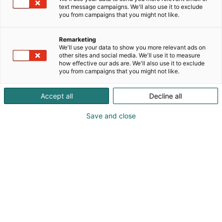
text message campaigns. We'll also use it to exclude
öljykylpyyn suunnitellut jakohihnat kestät 30 %
you from campaigns that you might not like.
pidempään ja turpoavat 3 kertaa vähemmän kuin
nykyiset OE-hihnat. Eli asiakkaasi ajaa
Remarketing
pienemmällä riskillä, että esim. öljysihti tukkeutuisi
We'll use your data to show you more relevant ads on
turpoavasta hihnasta irtoaviin partikkeleihin!
other sites and social media. We'll use it to measure
how effective our ads are. We'll also use it to exclude
you from campaigns that you might not like.
Lisäksi esittelemme apulaitehihnajärjestelmiin
tarkoitetut asennussarjat. Esimerkiksi
Accept all
Decline all
kevythybrideillä kevennetään polttomoottorin
kuormaa pyörittämällä kampiakselia ajon aikana
Save and close
moniurahihnalla ja sähkömoottorilla. Gates-
moniurahihnasarjoja on jo noin 1000 erilaista – eli
vaadi sinäkin täydellinen sarja
apulaitehihnajärjestelmän huoltoon. Kaikki
yhdessä pakkaukssa.
Katso tarjoukset