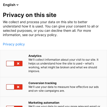
Siirry
English
sisältöön
Privacy on this site
We collect and process your data on this site to better
understand how it is used. You can give your consent to all or
selected purposes, or you can decline them all. For more
information, see our privacy policy.
Privacy policy
Analytics
GATES INDUSTRIAL EUROPE
We'll collect information about your visit to our site. It
helps us understand how the site is used – what's
SARL
working, what might be broken and what we should
improve.
3e51
Osasto:
Conversion tracking
We'll use your data to measure how effective our ads
Esillä on uudet jakopääsarjat Ford-ajoneuvoille.
and on-site campaigns are.
Näissä märkähihna-sarjoissa on mukana kaikki
asennuksessa tarvittavat tiivisteet – ja uusi,
Marketing automation
vahvistettu Gates-jakohihna. Gatesin valmistamat
We'll use your data to send you more relevant email or