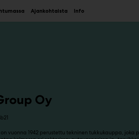
htumassa
Ajankohtaista
Info
Avaa
Avaa
alavalikko
alavalikko
Group Oy
3b21
on vuonna 1942 perustettu tekninen tukkukauppa, joka p