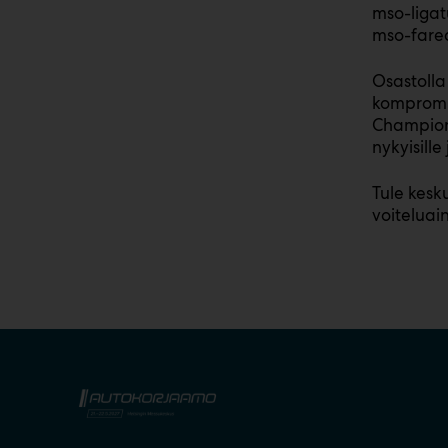
mso-ligat
mso-fare
Osastoll
kompromis
Champio
nykyisille
Tule kesk
voiteluai