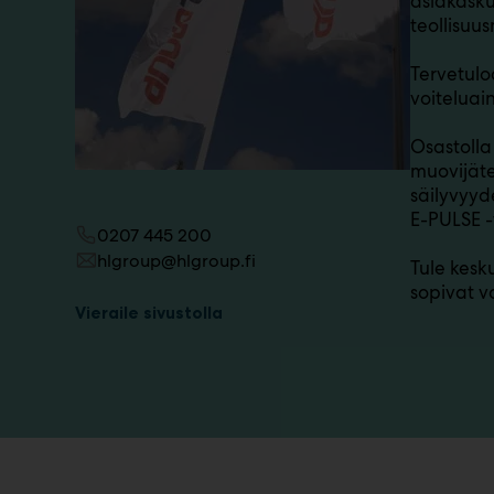
asiakasku
teollisuus
Tervetulo
voiteluai
Osastoll
muovijäte
säilyvyyd
E-PULSE -
0207 445 200
hlgroup@hlgroup.fi
Tule kesk
sopivat v
Vieraile sivustolla