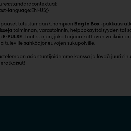
ures:standardcontextual;
ast-language:EN-US;}
a pääset tutustumaan Champion
-pakkausratk
Bag in Box
seja toiminnan, varastoinnin, helppokäyttöisyyden tai s
n
-tuotesarjan, joka tarjoaa kattavan valikoiman 
E-PULSE
 ja tuleville sähköajoneuvojen sukupolville.
ustelemaan asiantuntijoidemme kanssa ja löydä juuri sinu
neratkaisut!