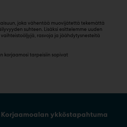
aisuun, joka vähentää muovijätettä tekemättä
äilyvyyden suhteen. Lisäksi esittelemme uuden
vaihteistoöljyjä, rasvoja ja jäähdytysnesteitä
n korjaamosi tarpeisiin sopivat
Korjaamoalan ykköstapahtuma