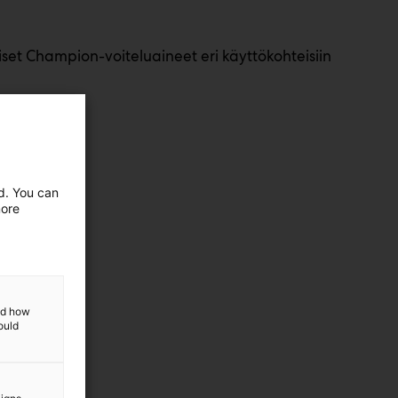
uiset Champion-voiteluaineet eri käyttökohteisiin
ed. You can
more
and how
ould