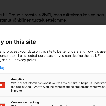
a HL Groupin osastolle
, jossa esittelyssä korkealaat
3b21
stunut sähköinen tuoteluettelomme!
y on this site
and process your data on this site to better understand how it is us
onsent to all or selected purposes, or you can decline them all. For 
, see our privacy policy.
licy
Analytics
We'll collect information about your visit to our site. It helps us underst
the site is used – what's working, what might be broken and what we sh
improve.
efinitions */
Conversion tracking
oNormalTable