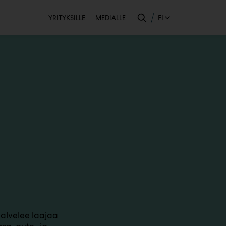
Toissijainen
FI
YRITYKSILLE
MEDIALLE
alvelee laajaa