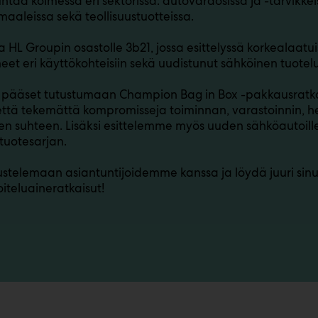
ntaa kolmessa eri sektorissa: autovaraosissa ja -tarvikkei
maaleissa sekä teollisuustuotteissa.
a HL Groupin osastolle 3b21, jossa esittelyssä korkealaat
neet eri käyttökohteisiin sekä uudistunut sähköinen tuote
a pääset tutustumaan Champion Bag in Box -pakkausratk
ttä tekemättä kompromisseja toiminnan, varastoinnin, h
en suhteen. Lisäksi esittelemme myös uuden sähköautoi
tuotesarjan.
ustelemaan asiantuntijoidemme kanssa ja löydä juuri sinu
oiteluaineratkaisut!