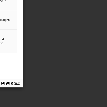
aigns
mpaigns.
ial
 to