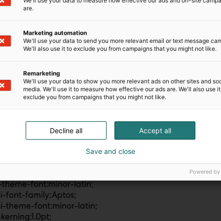
We'll use your data to measure how effective our ads and on-site camp
are.
e-name:”Normaali taulukko”;
e-rowband-size:0;
e-colband-size:0;
Marketing automation
We'll use your data to send you more relevant email or text message ca
-noshow:yes;
We'll also use it to exclude you from campaigns that you might not like.
priority:99;
-parent:””;
Remarketing
ing-alt:0cm 5.4pt 0cm 5.4pt;
We'll use your data to show you more relevant ads on other sites and soc
-margin-top:0cm;
media. We'll use it to measure how effective our ads are. We'll also use it
-margin-right:0cm;
exclude you from campaigns that you might not like.
-margin-bottom:8.0pt;
-margin-left:0cm;
ht:107%;
Decline all
Accept all
nation:widow-orphan;
11.0pt;
Save and close
y:”Aptos”,sans-serif;
-font-family:Aptos;
Powered by
-theme-font:minor-latin;
-font-family:Aptos;
-theme-font:minor-latin;
kerning:1.0pt;