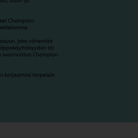
ssa, auto- ja
uiset Champion-
luettelomme.
aisuun, joka vähentää
elppokäyttöisyyden tai
lle suunnnatun Champion
n korjaamosi tarpeisiin