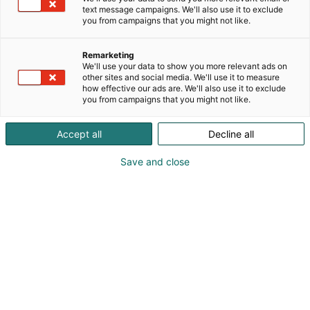
yhdistyvät myynti ja laskutus,projektinhallinta,
text message campaigns. We'll also use it to exclude
verkkokauppa, kirjanpito ja palkanlaskenta. Se on
you from campaigns that you might not like.
suunniteltu rengasliikkeille, autopesuloille,
varaosaliikkeille ja autokorjaamoille, jotka haluavat
Remarketing
hallita koko liiketoimintaansa yhdellä järjestelmällä.
We'll use your data to show you more relevant ads on
other sites and social media. We'll use it to measure
Järjestelmä tarjoaa ajanvarausjärjestelmän,
how effective our ads are. We'll also use it to exclude
verkkokaupan, asiakas- ja tuotehallinnan,
you from campaigns that you might not like.
varastonhallinnan ja monipuoliset maksuratkaisut
sekä suorat yhteydet maahantuojien tietoihin.
Accept all
Decline all
Legenda EC tarjotaan palveluna, joten yritykset
saavat aina ajan tasalla olevan ratkaisun ilman
Save and close
suuria alkuinvestointeja.