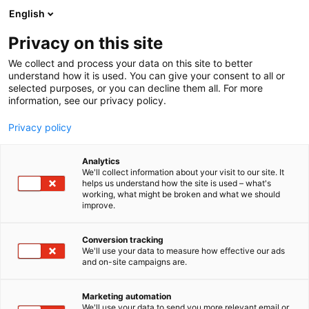
Siirry
English
sisältöön
Privacy on this site
We collect and process your data on this site to better
understand how it is used. You can give your consent to all or
selected purposes, or you can decline them all. For more
information, see our privacy policy.
Privacy policy
Analytics
Legenda Oy
We'll collect information about your visit to our site. It
helps us understand how the site is used – what's
working, what might be broken and what we should
3b1
Osasto:
improve.
Legenda tarjoaa autoalan yrityksille kehittyneen
Conversion tracking
We'll use your data to measure how effective our ads
EC-toiminnanohjausjärjestelmän, joka yhdistää
and on-site campaigns are.
kaikki liiketoiminnan keskeiset osa-alueet yhteen
helppokäyttöiseen ratkaisuun. Legenda EC on All-
Marketing automation
in-One-toiminnanohjausjärjestelmä, jossa
We'll use your data to send you more relevant email or