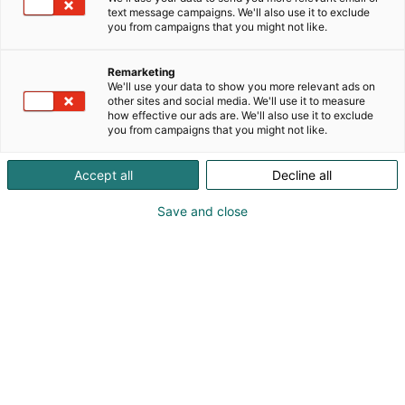
eteenpäin osana MEKOa, joka on Pohjois-Euroopan
text message campaigns. We'll also use it to exclude
johtava autoalan jälkimarkkinoiden toimija.
you from campaigns that you might not like.
Tammikuusta 2025 alkaen Koivunen Oy jatkaa
Suomessa MEKO-nimellä. MEKO koostuu Pohjois-
Remarketing
Euroopan johtavista autojen varaosaketjuista, joilla
We'll use your data to show you more relevant ads on
on omat tukkutoiminnot, yli 600 toimipistettä ja 4
other sites and social media. We'll use it to measure
how effective our ads are. We'll also use it to exclude
500 korjaamoa, jotka toimivat konsernin brändien
you from campaigns that you might not like.
alla. Varaosien maahantuonnin ja tukkutoiminnan
lisäksi MEKO omistaa Suomen tunnetuimmat
Accept all
Decline all
franchising-autokorjaamoketjut Fixuksen ja
Mekonomenin. MEKOn alla toimivat myös brändit
Save and close
ja yhtiöt MECA Truck, ToolPack, ProMeister, Suomen
Kuljetuslaite, Autovaraosa Fixus Oy ja Autovaraosa
Fixus Espoo Oy.