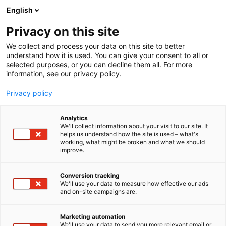
Siirry
English
sisältöön
Privacy on this site
We collect and process your data on this site to better
understand how it is used. You can give your consent to all or
selected purposes, or you can decline them all. For more
information, see our privacy policy.
Privacy policy
Analytics
T
Autokorjaamon koneet, laitteet ja työkalut
We'll collect information about your visit to our site. It
u
helps us understand how the site is used – what's
MEKO Finland Oy
working, what might be broken and what we should
o
improve.
t
e
3e11
Osasto:
r
Conversion tracking
y
We'll use your data to measure how effective our ads
and on-site campaigns are.
Mahdollistamme liikkuvuuden – tänään,
h
m
huomenna ja tulevaisuudessa. Kesästä 2022 alkaen
ä
Koivunen Oy on ottanut isoja harppauksia
Marketing automation
:
We'll use your data to send you more relevant email or