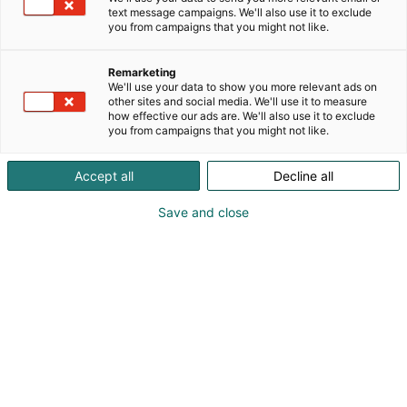
nykyisin toimipaikkoja on kuusi ympäri Suomen.
text message campaigns. We'll also use it to exclude
Kotimaisena perheyrityksenä tiedämme, mitä hyvä
you from campaigns that you might not like.
palvelu tarkoittaa. Asiakkaidemme luottamuksen
olemme saavuttaneet tuotevalikoiman
Remarketing
monipuolisuudella, nopeilla toimitusajoilla,
We'll use your data to show you more relevant ads on
kilpailukykyisillä hinnoilla sekä asiantuntevalla
other sites and social media. We'll use it to measure
how effective our ads are. We'll also use it to exclude
palvelulla.
you from campaigns that you might not like.
Varaosapalvelulla autamme tavara- ja
Accept all
Decline all
henkilöliikenteen toimijoita pitämään kalustonsa
ajokunnossa niin akuuteissa kuin ennakoivissa
Save and close
huolloissa ja korjauksissa. Raskaan kaluston
korjaamoille toimitamme laadukkaat varaosat
kilpailukykyiseen hintaan ja ripeästi myös akuuttiin
tarpeeseen.
Tämän lisäksi tarjoamme;
Koulutukset
Korjaamoiden tekniset tukipalvelut
Myynnin tuki