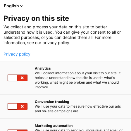
Siirry
English
sisältöön
Privacy on this site
We collect and process your data on this site to better
understand how it is used. You can give your consent to all or
selected purposes, or you can decline them all. For more
information, see our privacy policy.
Privacy policy
Analytics
T
Autokorjaamon koneet, laitteet ja työkalut
We'll collect information about your visit to our site. It
u
helps us understand how the site is used – what's
TAVO Oy
working, what might be broken and what we should
o
improve.
t
e
3c38
Osasto:
r
Conversion tracking
y
We'll use your data to measure how effective our ads
and on-site campaigns are.
TAVO on raskaan kaluston varaosien
h
m
maahantuonti-, tukku- ja vähittäismyyntiyritys.
ä
Toimintamme alkoi Tampereella vuonna 1976 ja
Marketing automation
:
We'll use your data to send you more relevant email or