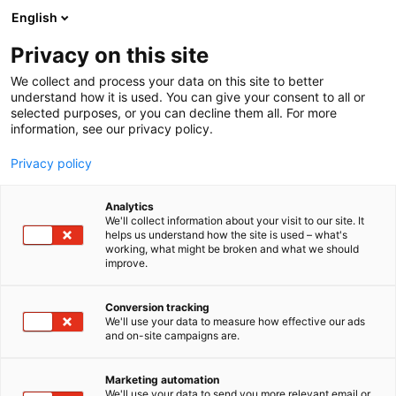
Siirry
English
sisältöön
Privacy on this site
We collect and process your data on this site to better
understand how it is used. You can give your consent to all or
BLOGI
ASENTAJA KORJAA SEN, MIKÄ JÄÄ HUOLTAMATTA
selected purposes, or you can decline them all. For more
information, see our privacy policy.
ARTIKKELI
Privacy policy
Asentaja korjaa sen, mikä
Analytics
jää huoltamatta
We'll collect information about your visit to our site. It
helps us understand how the site is used – what's
working, what might be broken and what we should
improve.
Julkaistu
17.4.2024
Conversion tracking
We'll use your data to measure how effective our ads
and on-site campaigns are.
Marketing automation
We'll use your data to send you more relevant email or