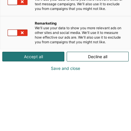
text message campaigns. We'll also use it to exclude
you from campaigns that you might not like.
Remarketing
We'll use your data to show you more relevant ads on
other sites and social media. We'll use it to measure
how effective our ads are. We'll also use it to exclude
you from campaigns that you might not like.
Accept all
Decline all
Save and close
Talousvaikeudet tulevat vastaan myös teillä.
Ostovoiman heikkeneminen näkyy autolla ajamisen
vähentymisenä ja huolloista tinkimisenä. Autokanta
Suomessa vanhenee kaiken aikaa, vaikka uudet
käyttövoimat ovat aloittaneet rajun kasvun myös
käytettyjen autojen maahantuonnissa. Samaan
aikaan korjataan autoja, joita ei edes kannattaisi
enää korjata.