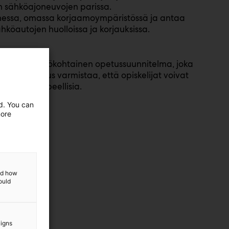
an sähköajoneuvojen parissa.
hessa, omassa korjaamoympäristössä ja antaa
ähköautojen huolloissa ja korjauksissa.
ehdään henkilökohtainen opetussuunnitelma, joka
mä joustavuus varmistaa, että opiskelijat voivat
työssään tarpeellisia.
ed. You can
more
and how
ould
aigns