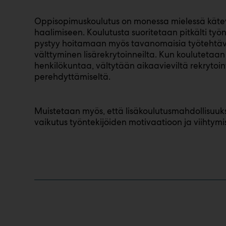
Oppisopimuskoulutus on monessa mielessä käte
haalimiseen. Koulutusta suoritetaan pitkälti työn
pystyy hoitamaan myös tavanomaisia työtehtäviä
välttyminen lisärekrytoinneilta. Kun koulutetaa
henkilökuntaa, vältytään aikaavieviltä rekrytoin
perehdyttämiseltä.
Muistetaan myös, että lisäkoulutusmahdollisuuksil
vaikutus työntekijöiden motivaatioon ja viihtymi