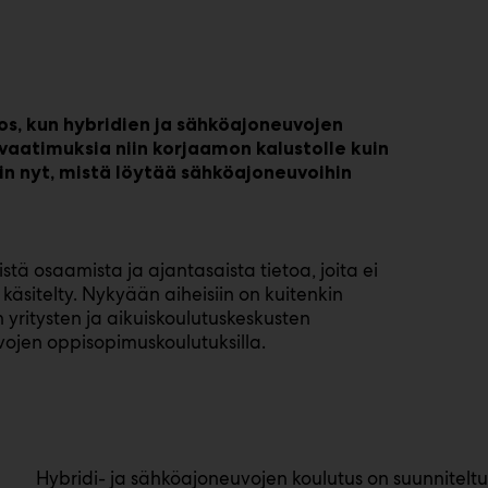
s, kun hybridien ja sähköajoneuvojen
aatimuksia niin korjaamon kalustolle kuin
kin nyt, mistä löytää sähköajoneuvoihin
stä osaamista ja ajantasaista tietoa, joita ei
käsitelty. Nykyään aiheisiin on kuitenkin
 yritysten ja aikuiskoulutuskeskusten
vojen oppisopimuskoulutuksilla.
Hybridi- ja sähköajoneuvojen koulutus on suunniteltu e