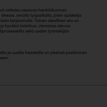
vä ratkaisu osaavan henkilökunnan
 ohessa, omalla työpaikalla, joten opiskelija
än korjaamolla. Toinen oleellinen etu on
n jo hyväksi todettua, olemassa olevaa
tiprosesseilta sekä uuden työntekijän
la ja uusilla haasteilla on yleensä positiivinen
seen.