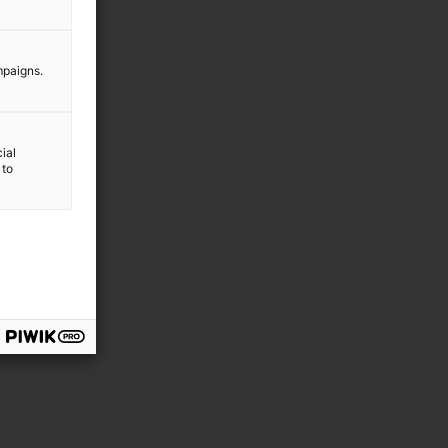
mpaigns.
ial
 to