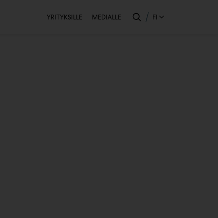
Toissijainen
FI
YRITYKSILLE
MEDIALLE