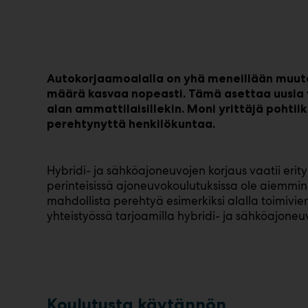
Autokorjaamoalalla on yhä meneillään muuto
määrä kasvaa nopeasti. Tämä asettaa uusia v
alan ammattilaisillekin. Moni yrittäjä pohtii
perehtynyttä henkilökuntaa.
Hybridi- ja sähköajoneuvojen korjaus vaatii erityi
perinteisissä ajoneuvokoulutuksissa ole aiemmin 
mahdollista perehtyä esimerkiksi alalla toimivien
yhteistyössä tarjoamilla hybridi- ja sähköajoneu
Koulutusta käytännön