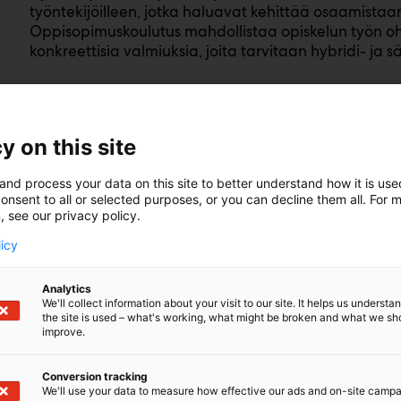
työntekijöilleen, jotka haluavat kehittää osaamista
Oppisopimuskoulutus mahdollistaa opiskelun työn o
konkreettisia valmiuksia, joita tarvitaan hybridi- ja s
Oppisopimuskoulutuksessa jokaiselle opiskelijalle t
koostuu usein kahdesta erillisestä osatutkinnosta. Tä
y on this site
keskittyä juuri niihin osa-alueisiin, jotka ovat heidän 
and process your data on this site to better understand how it is us
onsent to all or selected purposes, or you can decline them all. For 
, see our privacy policy.
licy
jaamolle
Analytics
We'll collect information about your visit to our site. It helps us underst
en lisäksi koulutukseen kuuluu runsaasti
the site is used – what's working, what might be broken and what we sh
kalla. Joustava järjestely varmistaa, että
improve.
ssa, omassa työympäristössään. Mikäli
a kaikkia näyttötöitä, järjestetään erillisiä
Conversion tracking
We'll use your data to measure how effective our ads and on-site camp