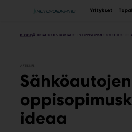
Main
Siirry
sisältöön
Yritykset
Tapa
BLOGI
SÄHKÖAUTOJEN KORJAUKSEN OPPISOPIMUSKOULUTUKSESSA
ARTIKKELI
Sähköautojen
oppisopimusk
ideaa