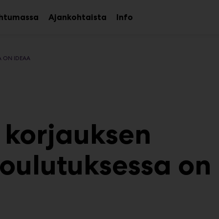
htumassa
Ajankohtaista
Info
Avaa
Avaa
alavalikko
alavalikko
 ON IDEAA
 korjauksen
oulutuksessa on