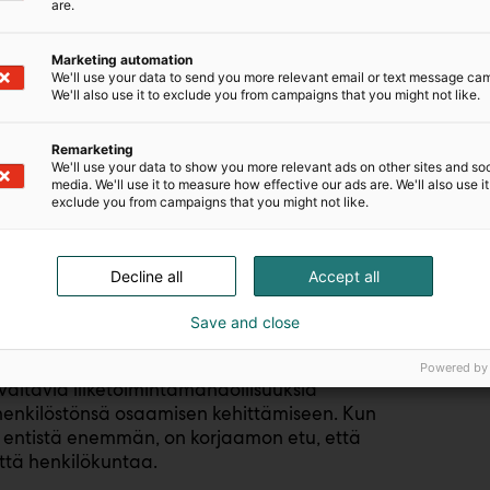
are.
seen, vaan se tarjoaa myös arvokasta tukea
Marketing automation
We'll use your data to send you more relevant email or text message ca
arjoavat useimmiten koulutukseen osallistuville
We'll also use it to exclude you from campaigns that you might not like.
et työkalut ja suojavälineet, jotka ovat
vallisessa huollossa.
Remarketing
We'll use your data to show you more relevant ads on other sites and soc
media. We'll use it to measure how effective our ads are. We'll also use it
exclude you from campaigns that you might not like.
 apua korjaamon laitehankintojen
yttäjille. Tämä tekee
tin, joka huomioi niin yksittäisen
Decline all
Accept all
rpeet.
Save and close
ia ilman lisärekrytointeja
Powered by
altavia liiketoimintamahdollisuuksia
henkilöstönsä osaamisen kehittämiseen. Kun
i entistä enemmän, on korjaamon etu, että
ttä henkilökuntaa.